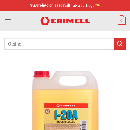
Skip
Suverehvid on saadaval!
Tutvu valikuga.
to
content
0
Otsi: