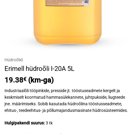
Hüdroõlid
Erimell hüdroõli I-20A 5L
19.38
€
(km-ga)
Industriaalõli tööpinkide, presside jt. tööstuseadmete kergelt ja
keskmiselt koormatud hammasülekannete, juhtpukside, liugteede
jne. määrimiseks. Sobib kasutada hüdroõlina tööstusseadmete,
ehitus-, teedeehitus- ja põllumajandusmasinate hüdrosüsteemides.
Hulgipakendi suurus:
3 tk