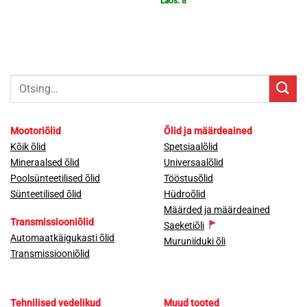
Laos: 8
oli:
on:
3,282.33€.
2,231.99€.
Otsi:
Mootoriõlid
Õlid ja määrdeained
Kõik õlid
Spetsiaalõlid
Mineraalsed õlid
Universaalõlid
Poolsünteetilised õlid
Tööstusõlid
Sünteetilised õlid
Hüdroõlid
Määrded ja määrdeained
Transmissiooniõlid
Saeketiõli
Automaatkäigukasti õlid
Muruniiduki õli
Transmissiooniõlid
Tehnilised vedelikud
Muud tooted