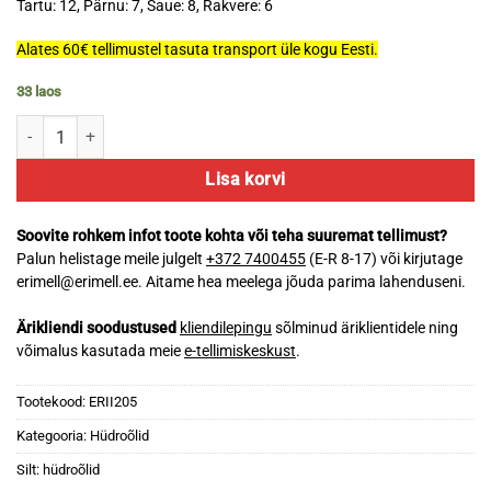
Tartu: 12, Pärnu: 7, Saue: 8, Rakvere: 6
Alates 60€ tellimustel tasuta transport üle kogu Eesti.
33 laos
Erimell hüdroõli I-20A 5L kogus
Lisa korvi
Soovite rohkem infot toote kohta või teha suuremat tellimust?
Palun helistage meile julgelt
+372 7400455
(E-R 8-17) või kirjutage
erimell@erimell.ee. Aitame hea meelega jõuda parima lahenduseni.
Ärikliendi soodustused
kliendilepingu
sõlminud äriklientidele ning
võimalus kasutada meie
e-tellimiskeskust
.
Tootekood:
ERII205
Kategooria:
Hüdroõlid
Silt:
hüdroõlid