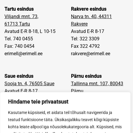
Tartu esindus
Rakvere esindus
Viljandi mnt. 73,
Narva tn. 40, 44311
61713
Tartu
Rakvere
Avatud E-R 8-18, L 10-15
Avatud E-R 8-17
Tel. 740 0455
Tel: 322 3309
Fax: 740 0454
Fax 322 4792
erimell@erimell.ee
rakvere@erimell.ee
Saue esindus
Pärnu esindus
Sooja tn. 4, 76505 Saue
Tallinna mnt. 107, 80043
Avatud E-R 8-17
Pärnu
Tel: 670 9400
Avatud E-R 8-17
Hindame teie privaatsust
Fax: 659 6405
Tel: 442 9710
Kasutame küpsiseid, et aidata teil tõhusalt navigeerida ja
saue@erimell.ee
Fax: 442 9681
teatud funktsioone täita. Üksikasjalikku teavet kõigi küpsiste
parnu@erimell.ee
kohta leiate allpool iga nõusolekukategooria alt. Küpsised, mis