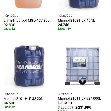
HÜDROÕLID
HÜDROÕLID
Erimell hüdroõli MGE-46V 25L
Mannol 2102 HLP 46 5L
92.83
€
24.74
€
Laos: 32
Laos: 48+
HÜDROÕLID
HÜDROÕLID
Mannol 2101 HLP 32 1000L
Mannol 2101 HLP 32 20L
konteiner
84.58
€
Algne
Praegune
3,282.33
€
2,231.99
€
Laos: 32
hind
hind