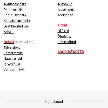
Alkülaatbensiin
Autoakud
Pidurivedelik
Autokeemia
Jahutusvedelik
Töökindad
Klaasipesuvedelik
Filtrid
Destilleeritud vesi
Õlifiltrid
AdBlue
Õhufiltrid
Rehvid
(e-rehvid.ee)
Kütusefiltrid
Talverehvid
SOODUSTOOTED
Lamellrehvid
Naastrehvid
Suverehvid
Veoautorehvid
Esindused