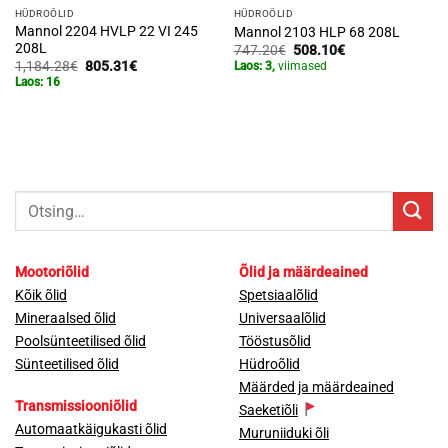
HÜDROÕLID
HÜDROÕLID
Mannol 2204 HVLP 22 VI 245
Mannol 2103 HLP 68 208L
208L
Algne
Praegune
747.20
€
508.10
€
hind
hind
Algne
Praegune
1,184.28
€
805.31
€
Laos: 3,
viimased
oli:
on:
hind
hind
Laos: 16
747.20€.
508.10€.
oli:
on:
1,184.28€.
805.31€.
Otsi:
Mootoriõlid
Õlid ja määrdeained
Kõik õlid
Spetsiaalõlid
Mineraalsed õlid
Universaalõlid
Poolsünteetilised õlid
Tööstusõlid
Sünteetilised õlid
Hüdroõlid
Määrded ja määrdeained
Transmissiooniõlid
Saeketiõli
Automaatkäigukasti õlid
Muruniiduki õli