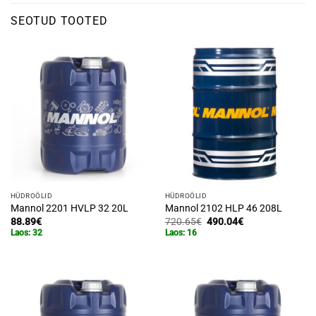
SEOTUD TOOTED
HÜDROÕLID
HÜDROÕLID
Mannol 2201 HVLP 32 20L
Mannol 2102 HLP 46 208L
Algne
Praegune
88.89
€
720.65
€
490.04
€
hind
hind
Laos: 32
Laos: 16
oli:
on:
720.65€.
490.04€.