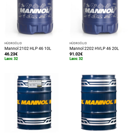
HÜDROÕLID
HÜDROÕLID
Mannol 2102 HLP 46 10L
Mannol 2202 HVLP 46 20L
46.23
€
91.02
€
Laos: 32
Laos: 32