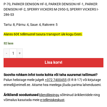
P-70, PARKER DENISON HF-0, PARKER DENISON HF-1, PARKER
DENISON HF-2, SPERRY VICKERS M-2950-S, SPERRY VICKERS I-
286-S3
Tartu: 8, Pärnu: 4, Saue: 4, Rakvere: 5
Alates 60€ tellimustel tasuta transport üle kogu Eesti.
32 laos
Mannol 2204 HVLP 22 VI 245 20L kogus
Lisa korvi
Soovite rohkem infot toote kohta või teha suuremat tellimust?
Palun helistage meile julgelt
+372 7400455
(E-R 8-17) või kirjutage
erimell@erimell.ee. Aitame hea meelega jõuda parima lahenduseni.
Ärikliendi soodustused
kliendilepingu
sõlminud äriklientidele ning
võimalus kasutada meie
e-tellimiskeskust
.