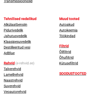
Transmissiooniõlid
Tehnilised vedelikud
Muud tooted
Alkülaatbensiin
Autoakud
Pidurivedelik
Autokeemia
Jahutusvedelik
Töökindad
Klaasipesuvedelik
Filtrid
Destilleeritud vesi
Õlifiltrid
AdBlue
Õhufiltrid
Rehvid
(e-rehvid.ee)
Kütusefiltrid
Talverehvid
SOODUSTOOTED
Lamellrehvid
Naastrehvid
Suverehvid
Veoautorehvid