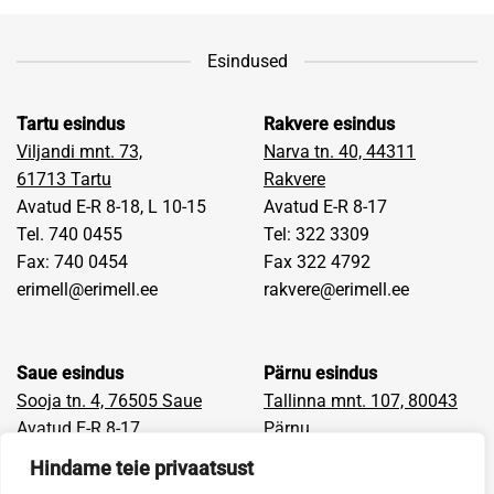
Esindused
Tartu esindus
Rakvere esindus
Viljandi mnt. 73,
Narva tn. 40, 44311
61713
Tartu
Rakvere
Avatud E-R 8-18, L 10-15
Avatud E-R 8-17
Tel. 740 0455
Tel: 322 3309
Fax: 740 0454
Fax 322 4792
erimell@erimell.ee
rakvere@erimell.ee
Saue esindus
Pärnu esindus
Sooja tn. 4, 76505 Saue
Tallinna mnt. 107, 80043
Avatud E-R 8-17
Pärnu
Tel: 670 9400
Avatud E-R 8-17
Hindame teie privaatsust
Fax: 659 6405
Tel: 442 9710