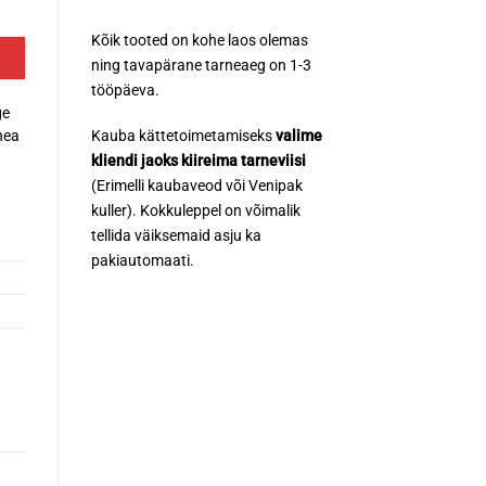
Kõik tooted on kohe laos olemas
ning tavapärane tarneaeg on 1-3
tööpäeva.
ge
Kauba kättetoimetamiseks
valime
hea
kliendi jaoks kiireima tarneviisi
(Erimelli kaubaveod või Venipak
kuller). Kokkuleppel on võimalik
tellida väiksemaid asju ka
pakiautomaati.