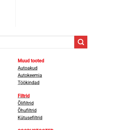
Muud tooted
Autoakud
Autokeemia
Töökindad
Filtrid
Õlifiltrid
Õhufiltrid
Kütusefiltrid