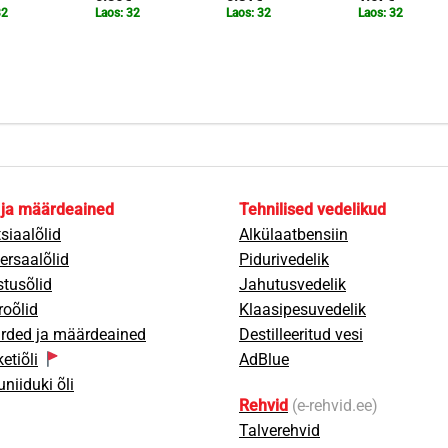
32
Laos: 32
Laos: 32
Laos: 32
 ja määrdeained
Tehnilised vedelikud
siaalõlid
Alkülaatbensiin
ersaalõlid
Pidurivedelik
tusõlid
Jahutusvedelik
oõlid
Klaasipesuvedelik
rded ja määrdeained
Destilleeritud vesi
etiõli
AdBlue
niiduki õli
Rehvid
(e-rehvid.ee)
Talverehvid