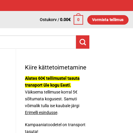
Ostukorv /
0.00
€
0
Vormista tellimus
Kiire kättetoimetamine
Alates 60€ tellimustel tasuta
transport üle kogu Eesti.
Väiksema tellimuse korral 5€
sõltumata kogusest. Samuti
võimalik tulla ise kaubale järgi
Erimelli esindusse
.
Kampaaniatoodetel on transport
tasuta!