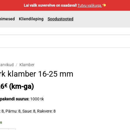
Lai valik suverehve on saadaval!
Tutvu valikuga.
nimesed
Kliendileping
Soodustooted
arvikud
/
Klamber
rk klamber 16-25 mm
26
€
(km-ga)
pakendi suurus:
1000 tk
: 8, Pärnu: 8, Saue: 8, Rakvere: 8
os