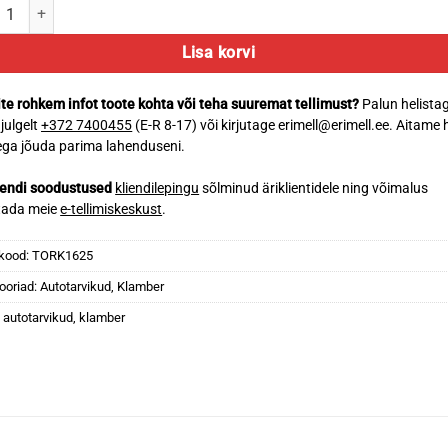
 klamber 16-25 mm kogus
Lisa korvi
te rohkem infot toote kohta või teha suuremat tellimust?
Palun helista
 julgelt
+372 7400455
(E-R 8-17) või kirjutage erimell@erimell.ee. Aitame 
ga jõuda parima lahenduseni.
iendi soodustused
kliendilepingu
sõlminud äriklientidele ning võimalus
tada meie
e-tellimiskeskust
.
kood:
TORK1625
ooriad:
Autotarvikud
,
Klamber
:
autotarvikud
,
klamber