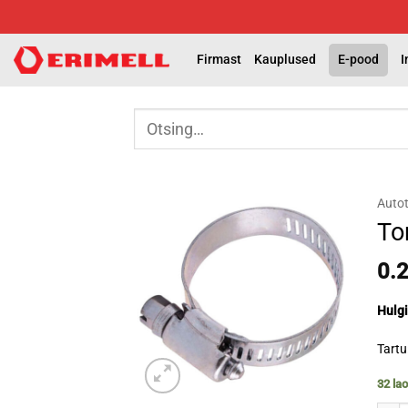
Skip
to
content
Firmast
Kauplused
E-pood
I
Otsi:
Autot
To
0.
Hulgi
Tartu
32 la