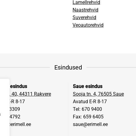
Lamellrehvid
Naastrehvid
Suverehvid
Veoautorehvid
Esindused
vere esindus
Saue esindus
a tn. 40, 44311 Rakvere
Sooja tn. 4, 76505 Saue
ud E-R 8-17
Avatud E-R 8-17
 322 3309
Tel: 670 9400
s
 322 4792
Fax: 659 6405
ere@erimell.ee
saue@erimell.ee