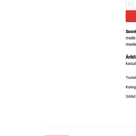
Tork
Soovi
meile
meele
Ärikl
kasu
Toote
Kateg
Sildid