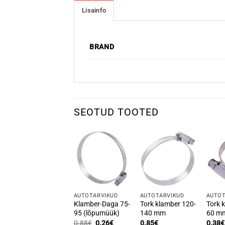
Lisainfo
BRAND
SEOTUD TOOTED
AUTOTARVIKUD
AUTOTARVIKUD
AUTOT
Klamber-Daga 75-
Tork klamber 120-
Tork 
95 (lõpumüük)
140 mm
60 m
Algne
Praegune
0.88
€
0.26
€
0.85
€
0.38
€