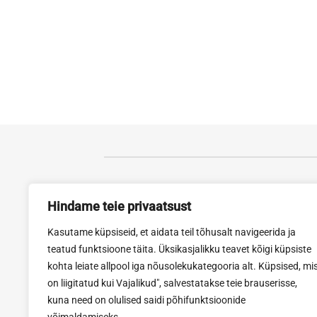
Tartu esindus
Rak
Hindame teie privaatsust
Viljandi mnt. 73, 61713
Tartu
Narv
Kasutame küpsiseid, et aidata teil tõhusalt navigeerida ja
Avatud E-R 8-18, L 10-15
Avat
teatud funktsioone täita. Üksikasjalikku teavet kõigi küpsiste
Tel. 740 0455
Tel:
kohta leiate allpool iga nõusolekukategooria alt. Küpsised, mi
Fax: 740 0454
Fax
on liigitatud kui Vajalikud", salvestatakse teie brauserisse,
erimell@erimell.ee
rakv
kuna need on olulised saidi põhifunktsioonide