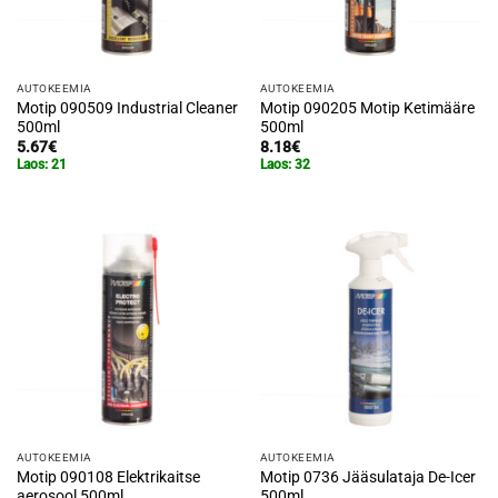
AUTOKEEMIA
AUTOKEEMIA
Motip 090509 Industrial Cleaner
Motip 090205 Motip Ketimääre
500ml
500ml
5.67
€
8.18
€
Laos: 21
Laos: 32
AUTOKEEMIA
AUTOKEEMIA
Motip 090108 Elektrikaitse
Motip 0736 Jääsulataja De-Icer
aerosool 500ml
500ml