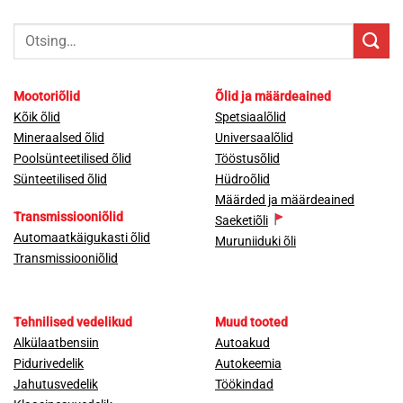
Otsi:
Mootoriõlid
Õlid ja määrdeained
Kõik õlid
Spetsiaalõlid
Mineraalsed õlid
Universaalõlid
Poolsünteetilised õlid
Tööstusõlid
Sünteetilised õlid
Hüdroõlid
Määrded ja määrdeained
Transmissiooniõlid
Saeketiõli
Automaatkäigukasti õlid
Muruniiduki õli
Transmissiooniõlid
Tehnilised vedelikud
Muud tooted
Alkülaatbensiin
Autoakud
Pidurivedelik
Autokeemia
Jahutusvedelik
Töökindad