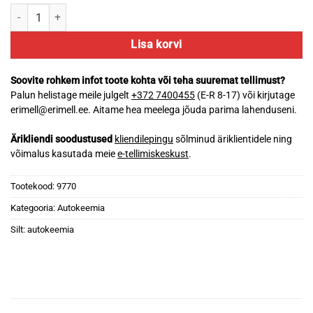
Mannol 9770 Karburaatoripuh. 600ml kogus
Lisa korvi
Soovite rohkem infot toote kohta või teha suuremat tellimust?
Palun helistage meile julgelt
+372 7400455
(E-R 8-17) või kirjutage
erimell@erimell.ee. Aitame hea meelega jõuda parima lahenduseni.
Ärikliendi soodustused
kliendilepingu
sõlminud äriklientidele ning
võimalus kasutada meie
e-tellimiskeskust
.
Tootekood:
9770
Kategooria:
Autokeemia
Silt:
autokeemia