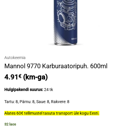
Autokeemia
Mannol 9770 Karburaatoripuh. 600ml
4.91
€
(km-ga)
Hulgipakendi suurus:
24 tk
Tartu: 8, Pärnu: 8, Saue: 8, Rakvere: 8
Alates 60€ tellimustel tasuta transport üle kogu Eesti.
32 laos