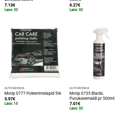
7.13
€
6.27
€
Laos: 32
Laos: 32
AUTOKEEMIA
AUTOKEEMIA
Motip 0735 BlackL
Motip 0777 Poleerimislapid 5tk
Putukaeemaldi pr 500ml
3.97
€
7.01
€
Laos: 15
Laos: 32