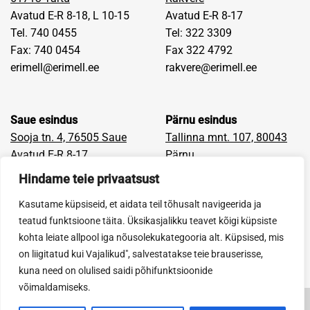
Avatud E-R 8-18, L 10-15
Avatud E-R 8-17
Tel. 740 0455
Tel: 322 3309
Fax: 740 0454
Fax 322 4792
erimell@erimell.ee
rakvere@erimell.ee
Saue esindus
Pärnu esindus
Sooja tn. 4, 76505 Saue
Tallinna mnt. 107, 80043
Avatud E-R 8-17
Pärnu
Tel: 670 9400
Avatud E-R 8-17
Hindame teie privaatsust
Fax: 659 6405
Tel: 442 9710
Kasutame küpsiseid, et aidata teil tõhusalt navigeerida ja
saue@erimell.ee
Fax: 442 9681
teatud funktsioone täita. Üksikasjalikku teavet kõigi küpsiste
parnu@erimell.ee
kohta leiate allpool iga nõusolekukategooria alt. Küpsised, mis
on liigitatud kui Vajalikud", salvestatakse teie brauserisse,
kuna need on olulised saidi põhifunktsioonide
võimaldamiseks.
Firmast
E-pood
Blogi
Tööpakkumised
Facebook