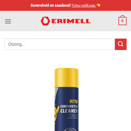
Skip
Suverehvid on saadaval!
Tutvu valikuga.
to
content
0
Otsi: