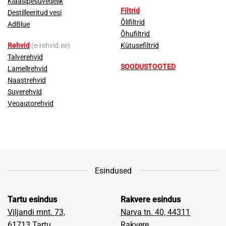
Klaasipesuvedelik
Filtrid
Destilleeritud vesi
Õlifiltrid
AdBlue
Õhufiltrid
Rehvid
(e-rehvid.ee)
Kütusefiltrid
Talverehvid
SOODUSTOOTED
Lamellrehvid
Naastrehvid
Suverehvid
Veoautorehvid
Esindused
Tartu esindus
Rakvere esindus
Viljandi mnt. 73,
Narva tn. 40, 44311
61713
Tartu
Rakvere