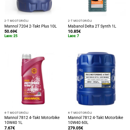
2-T MOOTORIÕLI
2-T MOOTORIÕLI
Mannol 7204 2-Takt Plus 10L
Mabanol Delta 2T Synth 1L
50.69
€
10.85
€
Laos: 25
Laos: 7
4-T MOOTORIÕLI
4-T MOOTORIÕLI
Mannol 7812 4-Takt Motorbike
Mannol 7812 4-Takt Motorbike
10W40 1L
10W40 60L
7.67
€
279.05
€