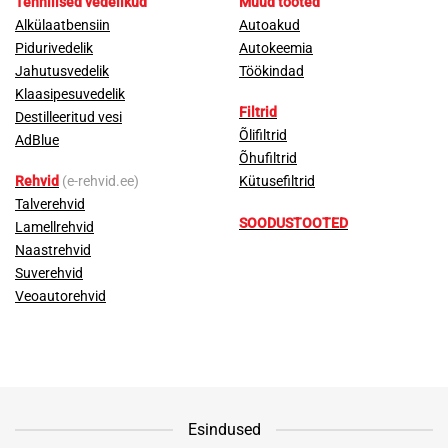
Tehnilised vedelikud
Muud tooted
Alkülaatbensiin
Autoakud
Pidurivedelik
Autokeemia
Jahutusvedelik
Töökindad
Klaasipesuvedelik
Filtrid
Destilleeritud vesi
Õlifiltrid
AdBlue
Õhufiltrid
Rehvid
(e-rehvid.ee)
Kütusefiltrid
Talverehvid
SOODUSTOOTED
Lamellrehvid
Naastrehvid
Suverehvid
Veoautorehvid
Esindused