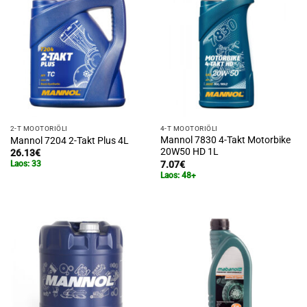
2-T MOOTORIÕLI
4-T MOOTORIÕLI
Mannol 7830 4-Takt Motorbike
Mannol 7204 2-Takt Plus 4L
20W50 HD 1L
26.13
€
7.07
€
Laos: 33
Laos: 48+