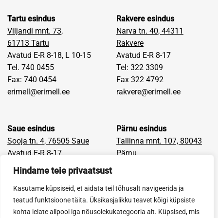
Tartu esindus
Rakvere esindus
Viljandi mnt. 73,
Narva tn. 40, 44311
61713
Tartu
Rakvere
Avatud E-R 8-18, L 10-15
Avatud E-R 8-17
Tel. 740 0455
Tel: 322 3309
Fax: 740 0454
Fax 322 4792
erimell@erimell.ee
rakvere@erimell.ee
Saue esindus
Pärnu esindus
Sooja tn. 4, 76505 Saue
Tallinna mnt. 107, 80043
Avatud E-R 8-17
Pärnu
Tel: 670 9400
Avatud E-R 8-17
Hindame teie privaatsust
Fax: 659 6405
Tel: 442 9710
Kasutame küpsiseid, et aidata teil tõhusalt navigeerida ja
saue@erimell.ee
Fax: 442 9681
teatud funktsioone täita. Üksikasjalikku teavet kõigi küpsiste
parnu@erimell.ee
kohta leiate allpool iga nõusolekukategooria alt. Küpsised, mis