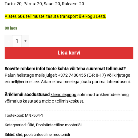
Tartu: 20, Pärnu: 20, Saue: 20, Rakvere: 20
Alates 60€ tellimustel tasuta transport üle kogu Eesti.
80 laos
Mannol 7504 Diesel Extra 10W40 1L kogus
Lisa korvi
Soovite rohkem infot toote kohta või teha suuremat tellimust?
Palun helistage meile julgelt
+372 7400455
(E-R 8-17) või kirjutage
erimell@erimell.ee. Aitame hea meelega jõuda parima lahenduseni.
Ärikliendi soodustused
kliendilepingu
sõlminud äriklientidele ning
võimalus kasutada meie
e-tellimiskeskust
.
Tootekood:
MN7504-1
Kategooriad:
Õlid
,
Poolsünteetiline mootoriõli
Sildid:
õlid
,
poolsünteetiline mootoriõli