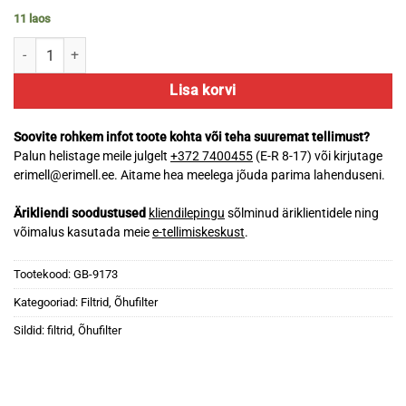
11 laos
GB-9173 õhufilter (MANN C30321) kogus
Lisa korvi
Soovite rohkem infot toote kohta või teha suuremat tellimust?
Palun helistage meile julgelt
+372 7400455
(E-R 8-17) või kirjutage
erimell@erimell.ee. Aitame hea meelega jõuda parima lahenduseni.
Ärikliendi soodustused
kliendilepingu
sõlminud äriklientidele ning
võimalus kasutada meie
e-tellimiskeskust
.
Tootekood:
GB-9173
Kategooriad:
Filtrid
,
Õhufilter
Sildid:
filtrid
,
Õhufilter