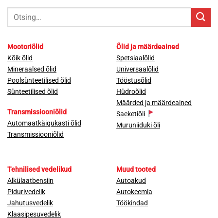
Otsi:
Mootoriõlid
Õlid ja määrdeained
Kõik õlid
Spetsiaalõlid
Mineraalsed õlid
Universaalõlid
Poolsünteetilised õlid
Tööstusõlid
Sünteetilised õlid
Hüdroõlid
Määrded ja määrdeained
Transmissiooniõlid
Saeketiõli
Automaatkäigukasti õlid
Muruniiduki õli
Transmissiooniõlid
Tehnilised vedelikud
Muud tooted
Alkülaatbensiin
Autoakud
Pidurivedelik
Autokeemia
Jahutusvedelik
Töökindad
Klaasipesuvedelik