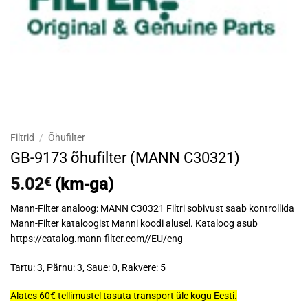
Filtrid
/
Õhufilter
GB-9173 õhufilter (MANN C30321)
5.02
€
(km-ga)
Mann-Filter analoog: MANN C30321 Filtri sobivust saab kontrollida
Mann-Filter kataloogist Manni koodi alusel. Kataloog asub
https://catalog.mann-filter.com//EU/eng
Tartu: 3, Pärnu: 3, Saue: 0, Rakvere: 5
Alates 60€ tellimustel tasuta transport üle kogu Eesti.