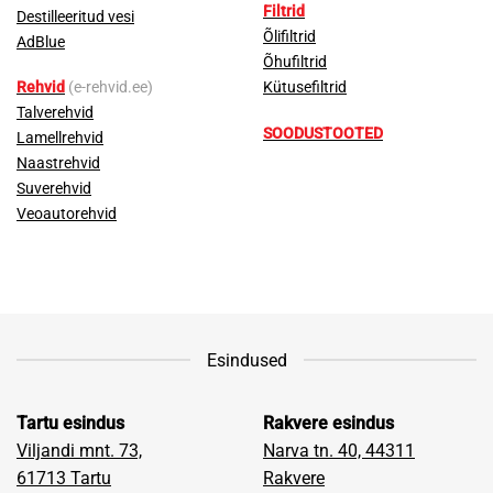
Filtrid
Destilleeritud vesi
Õlifiltrid
AdBlue
Õhufiltrid
Rehvid
(e-rehvid.ee)
Kütusefiltrid
Talverehvid
SOODUSTOOTED
Lamellrehvid
Naastrehvid
Suverehvid
Veoautorehvid
Esindused
Tartu esindus
Rakvere esindus
Viljandi mnt. 73,
Narva tn. 40, 44311
61713
Tartu
Rakvere