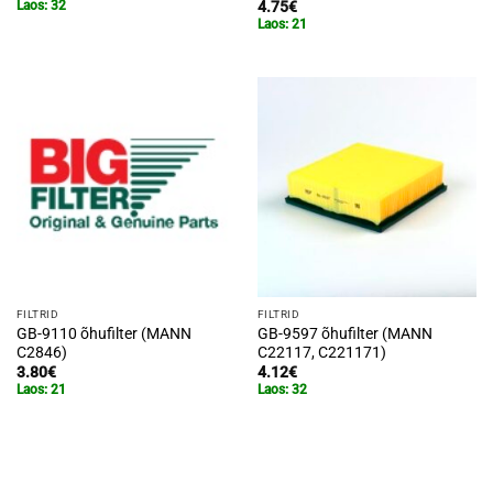
4.75
€
Laos: 32
Laos: 21
FILTRID
FILTRID
GB-9110 õhufilter (MANN
GB-9597 õhufilter (MANN
C2846)
C22117, C221171)
3.80
€
4.12
€
Laos: 21
Laos: 32