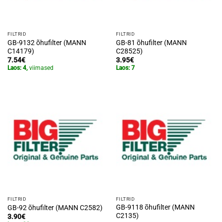
FILTRID
FILTRID
GB-9132 õhufilter (MANN
GB-81 õhufilter (MANN
C14179)
C28525)
7.54
€
3.95
€
Laos: 4,
viimased
Laos: 7
FILTRID
FILTRID
GB-9118 õhufilter (MANN
GB-92 õhufilter (MANN C2582)
C2135)
3.90
€