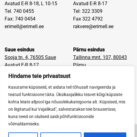
Avatud E-R 8-18, L 10-15
Avatud E-R 8-17
Tel. 740 0455
Tel: 322 3309
Fax: 740 0454
Fax 322 4792
erimell@erimell.ee
rakvere@erimell.ee
Saue esindus
Pärnu esindus
Sooja tn. 4, 76505 Saue
Tallinna mnt. 107, 80043
Avatud E-R 8-17
Pärnu
Tel: 670 9400
Avatud E-R 8-17
Hindame teie privaatsust
Fax: 659 6405
Tel: 442 9710
Kasutame küpsiseid, et aidata teil tõhusalt navigeerida ja
saue@erimell.ee
Fax: 442 9681
teatud funktsioone täita. Üksikasjalikku teavet kõigi küpsiste
parnu@erimell.ee
kohta leiate allpool iga nõusolekukategooria alt. Küpsised, mis
on liigitatud kui Vajalikud", salvestatakse teie brauserisse,
kuna need on olulised saidi põhifunktsioonide
võimaldamiseks.
Firmast
E-pood
Blogi
Tööpakkumised
Facebook
Müügi- ja tagastustingimused
Privaatsuspoliitika