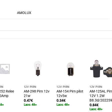
AMOLUX
IRN
12V PIRN
12V PIRN
12V PIRN
52 Relee
AM-298 Pirn 12v
AM-154 Pirn pilot
AM-125AL Pir
30Amp
21w
12v5w
12V 1.2W
B8.3d/20225
0.47
€
0.34
€
48+
Laos: 48+
Laos: 48+
0.84
€
Laos: 48+