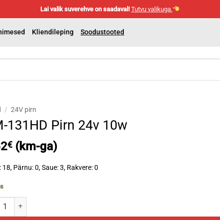
Lai valik suverehve on saadaval!
Tutvu valikuga.
nimesed
Kliendileping
Soodustooted
d
/
24V pirn
-131HD Pirn 24v 10w
62
€
(km-ga)
: 18, Pärnu: 0, Saue: 3, Rakvere: 0
os
31HD Pirn 24v 10w kogus