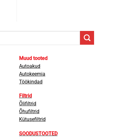
Muud tooted
Autoakud
Autokeemia
Töökindad
Filtrid
Õlifiltrid
Õhufiltrid
Kütusefiltrid
SOODUSTOOTED