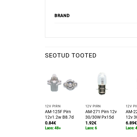
BRAND
SEOTUD TOOTED
12V PIRN
12V PIRN
12V P
AM-125F Pirn
AM-271 Pirn 12v
AM-22
12v1.2w B8.7d
30/30W Px15d
12v 
0.84
€
1.92
€
6.89
€
Laos: 48+
Laos: 6
Laos: 