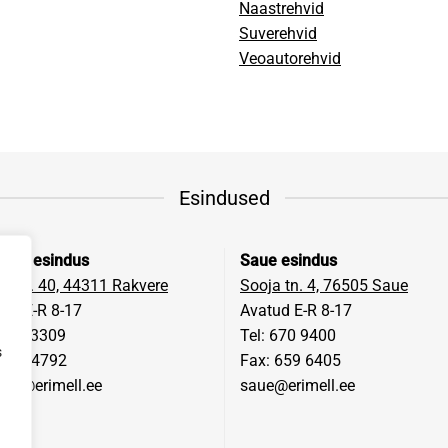
Naastrehvid
Suverehvid
Veoautorehvid
Esindused
vere esindus
Saue esindus
a tn. 40, 44311 Rakvere
Sooja tn. 4, 76505 Saue
ud E-R 8-17
Avatud E-R 8-17
 322 3309
Tel: 670 9400
s
 322 4792
Fax: 659 6405
ere@erimell.ee
saue@erimell.ee