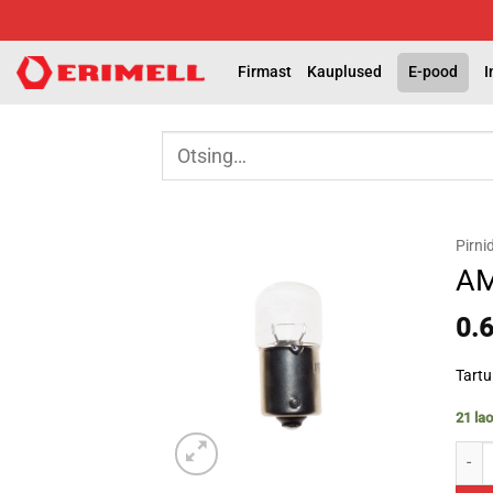
Skip
to
content
Firmast
Kauplused
E-pood
I
Otsi:
Pirni
AM
0.
Tartu
21 la
AM-1