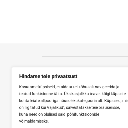
Tartu esindus
Rak
Hindame teie privaatsust
Viljandi mnt. 73, 61713
Tartu
Narv
Kasutame küpsiseid, et aidata teil tõhusalt navigeerida ja
Avatud E-R 8-18, L 10-15
Avat
teatud funktsioone täita. Üksikasjalikku teavet kõigi küpsiste
Tel. 740 0455
Tel:
kohta leiate allpool iga nõusolekukategooria alt. Küpsised, mi
Fax: 740 0454
Fax
on liigitatud kui Vajalikud", salvestatakse teie brauserisse,
erimell@erimell.ee
rakv
kuna need on olulised saidi põhifunktsioonide
võimaldamiseks.