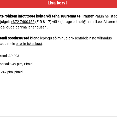
Lisa korvi
te rohkem infot toote kohta või teha suuremat tellimust?
Palun helista
 julgelt
+372 7400455
(E-R 8-17) või kirjutage erimell@erimell.ee. Aitame 
ga jõuda parima lahenduseni.
iendi soodustused
kliendilepingu
sõlminud äriklientidele ning võimalus
tada meie
e-tellimiskeskust
.
kood:
API0031
ooriad:
24V pirn
,
Pirnid
:
24V pirn
,
pirnid