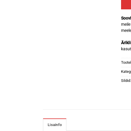
Soovi
meile
meele
Ärikl
kasu
Toote
Kateg
Sildid
Lisainfo