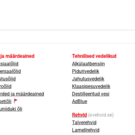
 ja määrdeained
Tehnilised vedelikud
siaalõlid
Alkülaatbensiin
ersaalõlid
Pidurivedelik
tusõlid
Jahutusvedelik
oõlid
Klaasipesuvedelik
rded ja määrdeained
Destilleeritud vesi
etiõli
AdBlue
niiduki õli
Rehvid
(e-rehvid.ee)
Talverehvid
Lamellrehvid