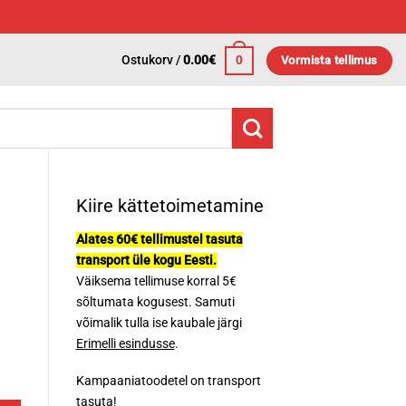
Ostukorv /
0.00
€
0
Vormista tellimus
Kiire kättetoimetamine
Alates 60€ tellimustel tasuta
transport üle kogu Eesti.
Väiksema tellimuse korral 5€
sõltumata kogusest. Samuti
võimalik tulla ise kaubale järgi
Erimelli esindusse
.
Kampaaniatoodetel on transport
tasuta!