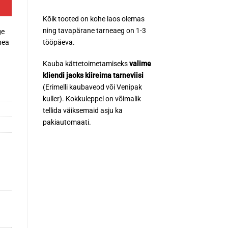
Kõik tooted on kohe laos olemas
ning tavapärane tarneaeg on 1-3
ge
tööpäeva.
hea
Kauba kättetoimetamiseks
valime
kliendi jaoks kiireima tarneviisi
(Erimelli kaubaveod või Venipak
kuller). Kokkuleppel on võimalik
tellida väiksemaid asju ka
pakiautomaati.