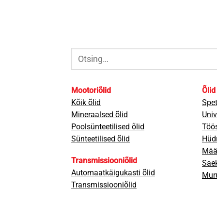
Otsi:
Mootoriõlid
Õlid
Kõik õlid
Spet
Mineraalsed õlid
Univ
Poolsünteetilised õlid
Töös
Sünteetilised õlid
Hüdr
Mää
Transmissiooniõlid
Saek
Automaatkäigukasti õlid
Muru
Transmissiooniõlid