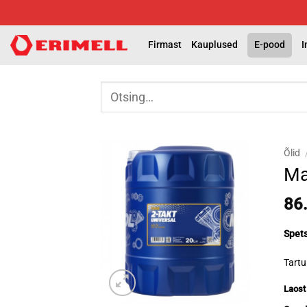
Skip
to
content
Firmast
Kauplused
E-pood
I
Otsi:
Õlid
Ma
86
Spets
Tartu
Laost