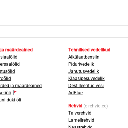
 ja määrdeained
Tehnilised vedelikud
siaalõlid
Alkülaatbensiin
ersaalõlid
Pidurivedelik
tusõlid
Jahutusvedelik
oõlid
Klaasipesuvedelik
rded ja määrdeained
Destilleeritud vesi
etiõli
AdBlue
niiduki õli
Rehvid
(e-rehvid.ee)
Talverehvid
Lamellrehvid
Naastrehvid