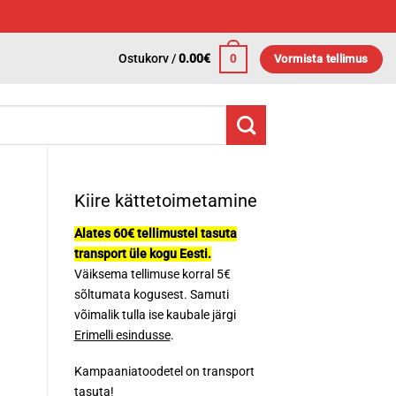
Ostukorv /
0.00
€
0
Vormista tellimus
Kiire kättetoimetamine
Alates 60€ tellimustel tasuta
transport üle kogu Eesti.
Väiksema tellimuse korral 5€
sõltumata kogusest. Samuti
võimalik tulla ise kaubale järgi
Erimelli esindusse
.
Kampaaniatoodetel on transport
tasuta!