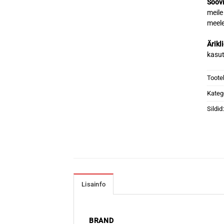
Soovi
meile
meele
Ärikl
kasu
Toote
Kateg
Sildid
Lisainfo
BRAND