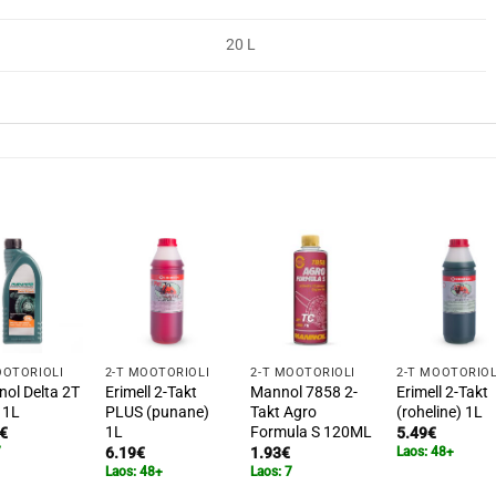
20 L
OOTORIÕLI
2-T MOOTORIÕLI
2-T MOOTORIÕLI
2-T MOOTORIÕL
ol Delta 2T
Erimell 2-Takt
Mannol 7858 2-
Erimell 2-Takt
 1L
PLUS (punane)
Takt Agro
(roheline) 1L
1L
Formula S 120ML
€
5.49
€
7
6.19
€
1.93
€
Laos: 48+
Laos: 48+
Laos: 7