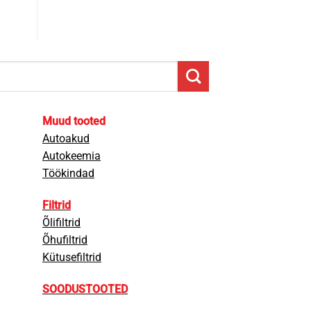
Muud tooted
Autoakud
Autokeemia
Töökindad
Filtrid
Õlifiltrid
Õhufiltrid
Kütusefiltrid
SOODUSTOOTED