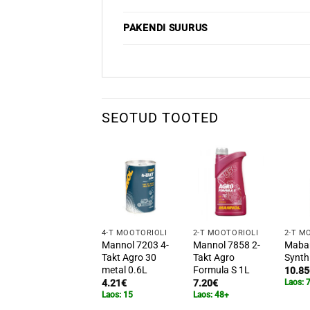
PAKENDI SUURUS
SEOTUD TOOTED
4-T MOOTORIÕLI
2-T MOOTORIÕLI
2-T M
Mannol 7203 4-
Mannol 7858 2-
Maban
Takt Agro 30
Takt Agro
Synth
metal 0.6L
Formula S 1L
10.85
4.21
€
7.20
€
Laos: 
Laos: 15
Laos: 48+