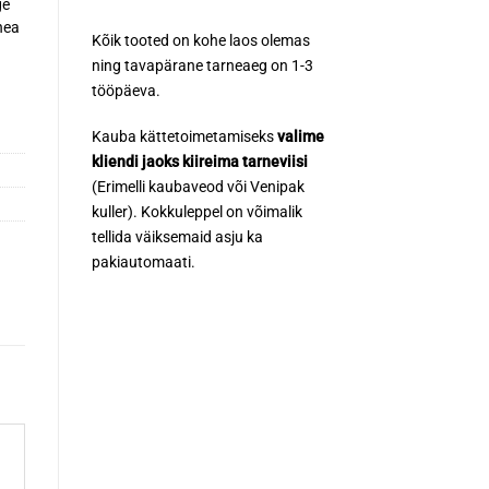
ge
hea
Kõik tooted on kohe laos olemas
ning tavapärane tarneaeg on 1-3
tööpäeva.
Kauba kättetoimetamiseks
valime
kliendi jaoks kiireima tarneviisi
(Erimelli kaubaveod või Venipak
kuller). Kokkuleppel on võimalik
tellida väiksemaid asju ka
pakiautomaati.