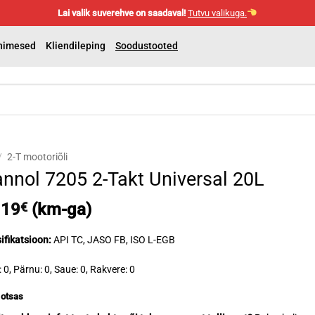
Lai valik suverehve on saadaval!
Tutvu valikuga.
nimesed
Kliendileping
Soodustooted
/
2-T mootoriõli
nnol 7205 2-Takt Universal 20L
.19
€
(km-ga)
ifikatsioon:
API TC, JASO FB, ISO L-EGB
: 0, Pärnu: 0, Saue: 0, Rakvere: 0
 otsas