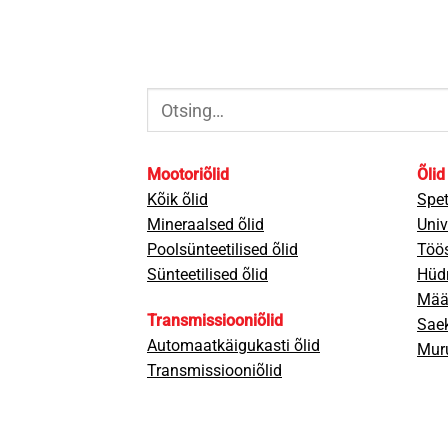
Otsi:
Mootoriõlid
Õlid
Kõik õlid
Spet
Mineraalsed õlid
Univ
Poolsünteetilised õlid
Töös
Sünteetilised õlid
Hüdr
Mää
Transmissiooniõlid
Saek
Automaatkäigukasti õlid
Muru
Transmissiooniõlid