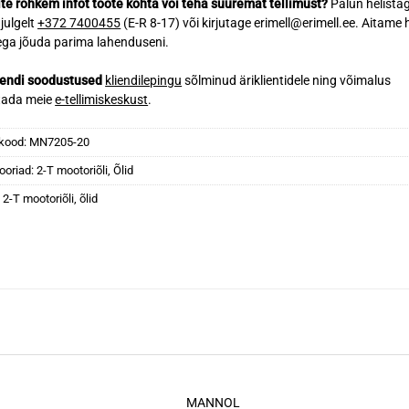
te rohkem infot toote kohta või teha suuremat tellimust?
Palun helista
 julgelt
+372 7400455
(E-R 8-17) või kirjutage erimell@erimell.ee. Aitame 
ga jõuda parima lahenduseni.
iendi soodustused
kliendilepingu
sõlminud äriklientidele ning võimalus
tada meie
e-tellimiskeskust
.
kood:
MN7205-20
ooriad:
2-T mootoriõli
,
Õlid
:
2-T mootoriõli
,
õlid
MANNOL