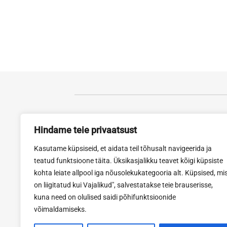
Tartu esindus
Rak
Hindame teie privaatsust
Viljandi mnt. 73, 61713
Tartu
Narv
Kasutame küpsiseid, et aidata teil tõhusalt navigeerida ja
Avatud E-R 8-18, L 10-15
Avat
teatud funktsioone täita. Üksikasjalikku teavet kõigi küpsiste
Tel. 740 0455
Tel:
kohta leiate allpool iga nõusolekukategooria alt. Küpsised, mi
Fax: 740 0454
Fax
on liigitatud kui Vajalikud", salvestatakse teie brauserisse,
erimell@erimell.ee
rakv
kuna need on olulised saidi põhifunktsioonide
võimaldamiseks.