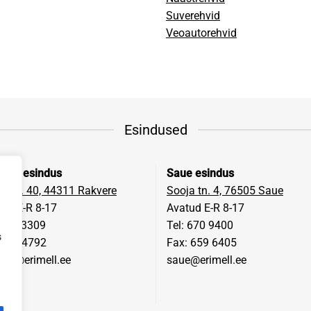
Suverehvid
Veoautorehvid
Esindused
vere esindus
Saue esindus
a tn. 40, 44311 Rakvere
Sooja tn. 4, 76505 Saue
ud E-R 8-17
Avatud E-R 8-17
 322 3309
Tel: 670 9400
s
 322 4792
Fax: 659 6405
ere@erimell.ee
saue@erimell.ee